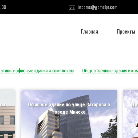
, 30
income@gomelpr.com
Главная
Проекты
ативно-офисные здания и комплексы
Общественные здания и ко
иты
Офисное здание по улице Захарова в
До
городе Минске