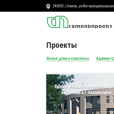
246001, г.Гомель, ул.Интернациональная
Проекты
Жилые дома и комплексы
Администр
Здание Фонда социальной защ
населения в г. Калинковичи