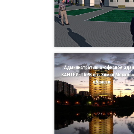
Административно-офисное здан
КАНТРИ-ПАРК в г. Химки Москов
области