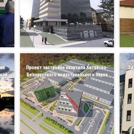
ие
Проект застройки квартала Китайско-
Зд
ской
Белорусского индустриального парка