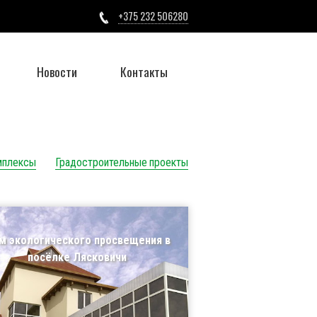
+375 232 506280
Новости
Контакты
мплексы
Градостроительные проекты
м экологического просвещения в
посёлке Лясковичи