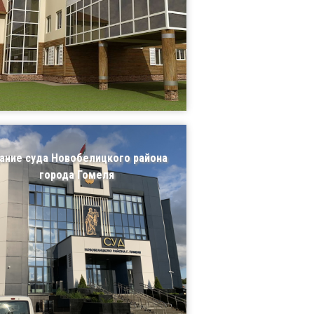
ание суда Новобелицкого района
города Гомеля