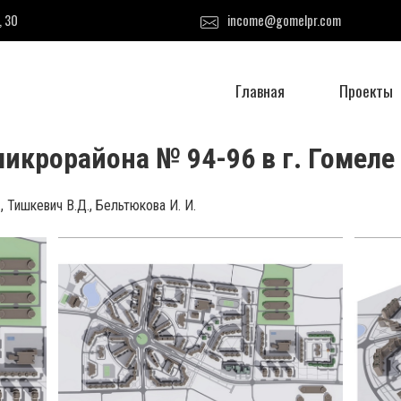
, 30
income@gomelpr.com
Главная
Проекты
икрорайона № 94-96 в г. Гомеле
, Тишкевич В.Д., Бельтюкова И. И.