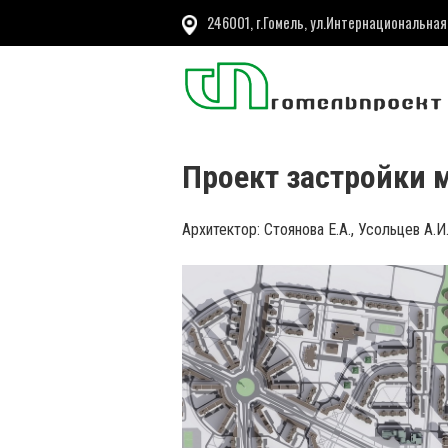
246001, г.Гомель, ул.Интернациональная
Проект застройки м
Архитектор: Стоянова Е.А., Усольцев А.И.